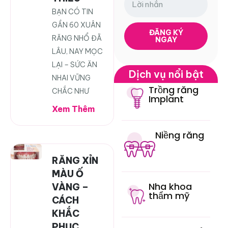
BẠN CÓ TIN
GẦN 60 XUÂN
ĐĂNG KÝ
RĂNG NHỔ ĐÃ
NGAY
LÂU, NAY MỌC
LẠI – SỨC ĂN
Dịch vụ nổi bật
NHAI VỮNG
Trồng răng
CHẮC NHƯ
Implant
Xem Thêm
Niềng răng
RĂNG XỈN
MÀU Ố
Nha khoa
VÀNG –
thẩm mỹ
CÁCH
KHẮC
PHỤC