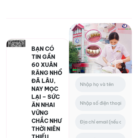
BẠN CÓ
TIN GẦN
60 XUÂN
RĂNG NHỔ
ĐÃ LÂU,
NAY MỌC
LẠI – SỨC
ĂN NHAI
VỮNG
CHẮC NHƯ
THỜI NIÊN
THIẾU