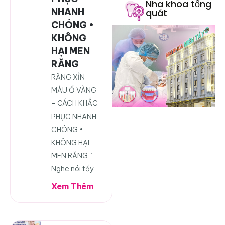
Nha khoa tổng
NHANH
quát
CHÓNG •
KHÔNG
HẠI MEN
RĂNG
RĂNG XỈN
MÀU Ố VÀNG
– CÁCH KHẮC
PHỤC NHANH
CHÓNG •
KHÔNG HẠI
MEN RĂNG ”
Nghe nói tẩy
Xem Thêm