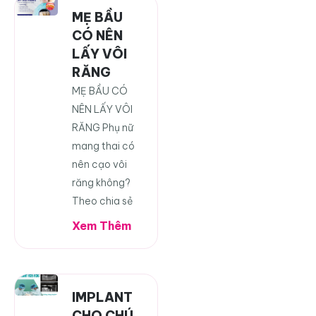
MẸ BẦU
CÓ NÊN
LẤY VÔI
RĂNG
MẸ BẦU CÓ
NÊN LẤY VÔI
RĂNG Phụ nữ
mang thai có
nên cạo vôi
răng không?
Theo chia sẻ
Xem Thêm
IMPLANT
CHO CHÚ