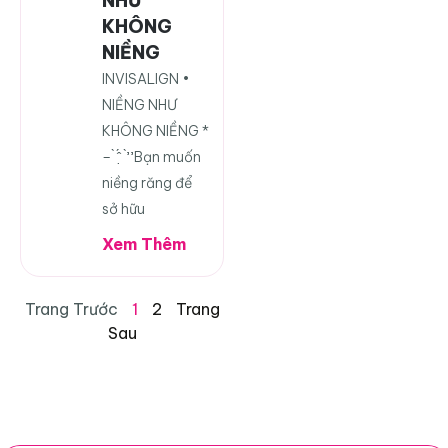
NHƯ
KHÔNG
NIỀNG
INVISALIGN •
NIỀNG NHƯ
KHÔNG NIỀNG *
– ̀ ̂́ ̣ ̛̛̀ ̛̛ Bạn muốn
niềng răng để
sở hữu
Xem Thêm
Trang Trước
1
2
Trang
Sau