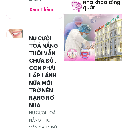
Nha khoa tổng
quát
Xem Thêm
NỤ CƯỜI
TOẢ NẮNG
THÔI VẪN
CHƯA ĐỦ ,
CÒN PHẢI
LẤP LÁNH
NỮA MỚI
TRỞ NÊN
RẠNG RỠ
NHA
NỤ CƯỜI TOẢ
NẮNG THÔI
VẪN CHƯA ĐỦ