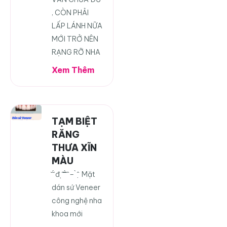
, CÒN PHẢI
LẤP LÁNH NỮA
MỚI TRỞ NÊN
RẠNG RỠ NHA
Xem Thêm
TẠM BIỆT
RĂNG
THƯA XĨN
MÀU
̆ ̆́ đ̣ ̃ ̂̃ ̂̀ ̂ – ̀ ̂ ̣ Mặt
dán sứ Veneer
công nghệ nha
khoa mới