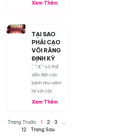
Xem Thêm
TẠI SAO
PHẢI CẠO
VÔI RĂNG
ĐỊNH KỲ
̣ ̉ ̣ ̂ ̆ đ̣ ̀ ̂ ̆ có thể
dẫn đến các
bệnh như viêm
lợi với các
Xem Thêm
Trang Trước
1
2
3
…
12
Trang Sau