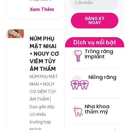
Xem Thêm
ĐĂNG KÝ
NGAY
NÚM PHỤ
Dịch vụ nổi bật
MẶT NHAI
Trồng răng
• NGUY CƠ
Implant
VIÊM TỦY
ÂM THẦM
Niềng răng
NÚM PHỤ MẶT
NHAI • NGUY
CƠ VIÊM TỦY
ÂM THẦM |
Nha khoa
Dạo gần đây
thẩm mỹ
có nhiều
trường hợp
khách