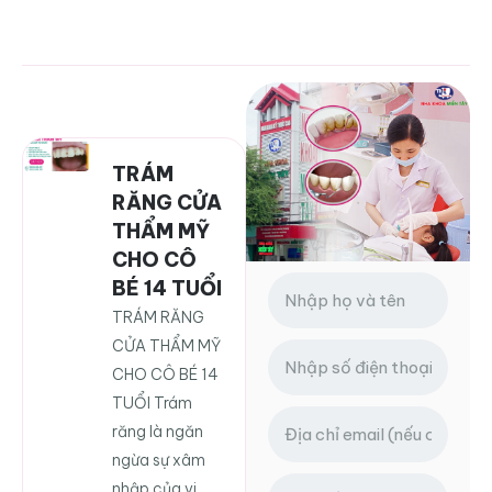
TRÁM
RĂNG CỬA
THẨM MỸ
CHO CÔ
BÉ 14 TUỔI
TRÁM RĂNG
CỬA THẨM MỸ
CHO CÔ BÉ 14
TUỔI Trám
răng là ngăn
ngừa sự xâm
nhập của vi