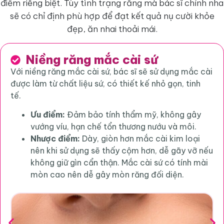
điểm riêng biệt. Tùy tình trạng răng mà bác sĩ chỉnh nha
sẽ có chỉ định phù hợp để đạt kết quả nụ cười khỏe
đẹp, ăn nhai thoải mái.
Niềng răng mắc cài sứ
Với niềng răng mắc cài sứ, bác sĩ sẽ sử dụng mắc cài
được làm từ chất liệu sứ, có thiết kế nhỏ gọn, tinh
tế.
Ưu điểm:
Đảm bảo tính thẩm mỹ, không gây
vướng víu, hạn chế tổn thương nướu và môi.
Nhược điểm:
Dày, giòn hơn mắc cài kim loại
nên khi sử dụng sẽ thấy cộm hơn, dễ gãy vỡ nếu
không giữ gìn cẩn thận. Mắc cài sứ có tính mài
mòn cao nên dễ gây mòn răng đối diện.