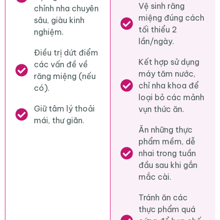
Vệ sinh răng
chỉnh nha chuyên
miệng đúng cách
sâu, giàu kinh
tối thiểu 2
nghiệm.
lần/ngày.
Điều trị dứt điểm
Kết hợp sử dụng
các vấn đề về
máy tăm nước,
răng miệng (nếu
chỉ nha khoa để
có).
loại bỏ các mảnh
Giữ tâm lý thoải
vụn thức ăn.
mái, thư giãn.
Ăn những thực
phẩm mềm, dễ
nhai trong tuần
đầu sau khi gắn
mắc cài.
Tránh ăn các
thực phẩm quá