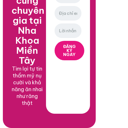
cùng
chuyên
gia tại
Nha
Khoa
ĐĂNG
Miền
KÝ
NGAY
Tây
Tìm lại tự tin
thẩm mỹ nụ
cười và khả
năng ăn nhai
như răng
thật