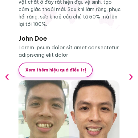
vật chất ở đây rất hiện đại, vệ sinh, tạo
v
ục
cảm giác thoải mái. Sau khi làm răng, phục
c
n
hồi răng, sức khoẻ của chú từ 50% mà lên
h
lại tới 100%.
l
John Doe
r
Lorem ipsum dolor sit amet consectetur
L
adipiscing elit dolor
a
Xem thêm hiệu quả điều trị