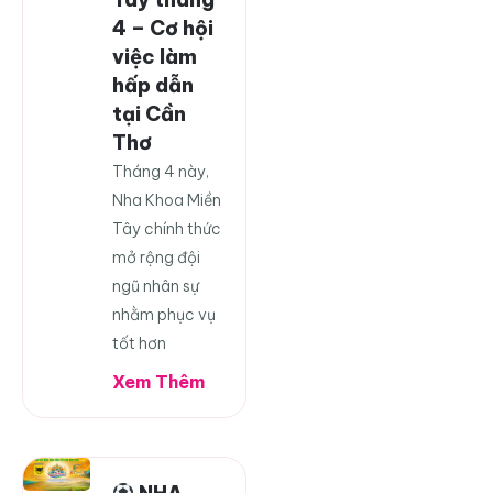
4 – Cơ hội
việc làm
hấp dẫn
tại Cần
Thơ
Tháng 4 này,
Nha Khoa Miền
Tây chính thức
mở rộng đội
ngũ nhân sự
nhằm phục vụ
tốt hơn
Xem Thêm