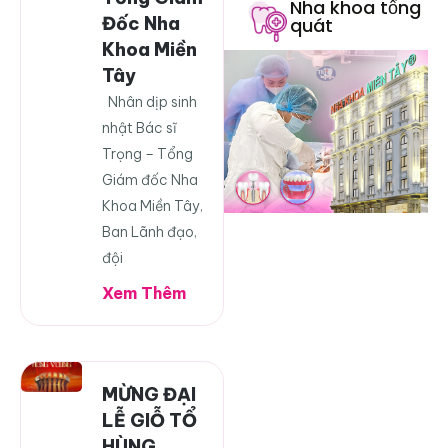
Nha khoa tổng
Đốc Nha
quát
Khoa Miền
Tây
Nhân dịp sinh
nhật Bác sĩ
Trọng – Tổng
Giám đốc Nha
Khoa Miền Tây,
Ban Lãnh đạo,
đội
Xem Thêm
MỪNG ĐẠI
LỄ GIỖ TỔ
HÙNG