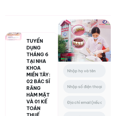
TUYỂN
DỤNG
THÁNG 6
TẠI NHA
KHOA
MIỀN TÂY:
02 BÁC SĨ
RĂNG
HÀM MẶT
VÀ 01 KẾ
TOÁN
THUẾ