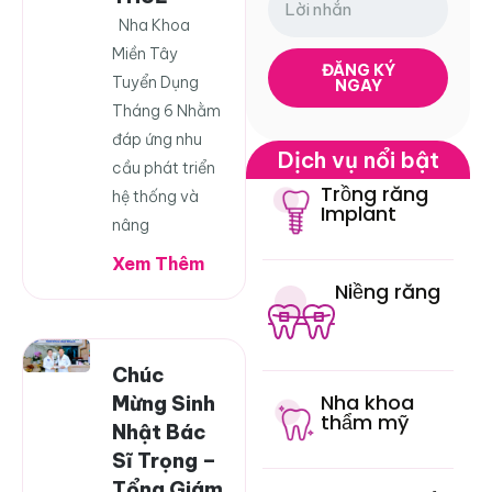
Nha Khoa
Miền Tây
ĐĂNG KÝ
Tuyển Dụng
NGAY
Tháng 6 Nhằm
đáp ứng nhu
Dịch vụ nổi bật
cầu phát triển
Trồng răng
hệ thống và
Implant
nâng
Xem Thêm
Niềng răng
Chúc
Nha khoa
Mừng Sinh
thẩm mỹ
Nhật Bác
Sĩ Trọng –
Tổng Giám