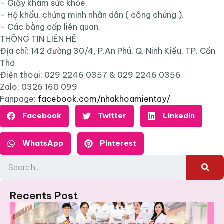
– Giấy khám sức khỏe.
– Hộ khẩu, chứng minh nhân dân ( công chứng ).
– Các bằng cấp liên quan.
THÔNG TIN LIÊN HỆ:
Địa chỉ: 142 đường 30/4, P.An Phú, Q. Ninh Kiều, TP. Cần
Thơ
Điện thoại: 029 2246 0357 & 029 2246 0356
Zalo: 0326 160 099
Fanpage:
facebook.com/nhakhoamientay/
Facebook
Twitter
LinkedIn
WhatsApp
Pinterest
Recents Post