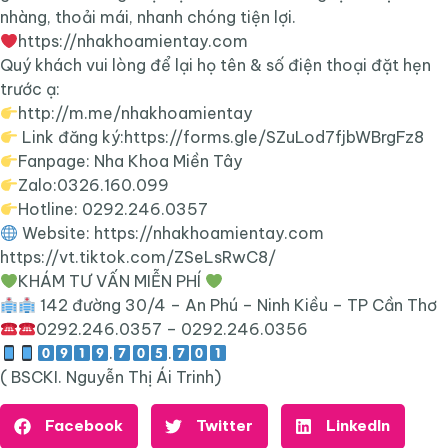
nhàng, thoải mái, nhanh chóng tiện lợi.
https://nhakhoamientay.com
Quý khách vui lòng để lại họ tên & số điện thoại đặt hẹn
trước ạ:
http://m.me/nhakhoamientay
Link đăng ký:https://forms.gle/SZuLod7fjbWBrgFz8
Fanpage: Nha Khoa Miền Tây
Zalo:0326.160.099
Hotline: 0292.246.0357
Website: https://nhakhoamientay.com
https://vt.tiktok.com/ZSeLsRwC8/
KHÁM TƯ VẤN MIỄN PHÍ
142 đường 30/4 – An Phú – Ninh Kiều – TP Cần Thơ
0292.246.0357 – 0292.246.0356
.
.
( BSCKI. Nguyễn Thị Ái Trinh)
Facebook
Twitter
LinkedIn