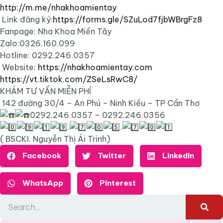
http://m.me/nhakhoamientay
Link đăng ký:
https://forms.gle/SZuLod7fjbWBrgFz8
Fanpage: Nha Khoa Miền Tây
Zalo:0326.160.099
Hotline: 0292.246.0357
Website:
https://nhakhoamientay.com
https://vt.tiktok.com/ZSeLsRwC8/
KHÁM TƯ VẤN MIỄN PHÍ
142 đường 30/4 – An Phú – Ninh Kiều – TP Cần Thơ
0292.246.0357 – 0292.246.0356
.
.
( BSCKI. Nguyễn Thị Ái Trinh)
Facebook
Twitter
LinkedIn
WhatsApp
Pinterest