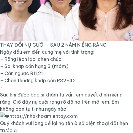
THAY ĐỔI NỤ CƯỜI – SAU 2 NĂM NIỀNG RĂNG
Ngày đầu em đến cùng mẹ với tình trạng:
– Răng lệch lạc, chen chúc
– Sai khớp cắn hạng 3 (móm)
– Cắn ngược R11,21
– Chấn thương khớp cắn R32-42
-……..
Sau khi được bác sĩ khám tư vấn, em quyết định niềng
răng. Giờ đây nụ cười rạng rỡ đã nở trên môi em. Em
không còn tự ti như ngày nào.
https://nhakhoamientay.com
Quý khách vui lòng để lại họ tên & số điện thoại đặt hẹn
trước ạ: