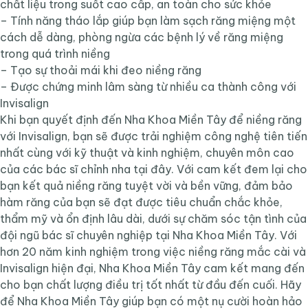
chất liệu trong suốt cao cấp, an toàn cho sức khỏe
– Tính năng tháo lắp giúp bạn làm sạch răng miệng một
cách dễ dàng, phòng ngừa các bệnh lý về răng miệng
trong quá trình niềng
– Tạo sự thoải mái khi đeo niềng răng
– Được chứng minh lâm sàng từ nhiều ca thành công với
Invisalign
Khi bạn quyết định đến Nha Khoa Miền Tây để niềng răng
với Invisalign, bạn sẽ được trải nghiệm công nghệ tiên tiến
nhất cùng với kỹ thuật và kinh nghiệm, chuyên môn cao
của các bác sĩ chỉnh nha tại đây. Với cam kết đem lại cho
bạn kết quả niềng răng tuyệt vời và bền vững, đảm bảo
hàm răng của bạn sẽ đạt được tiêu chuẩn chắc khỏe,
thẩm mỹ và ổn định lâu dài, dưới sự chăm sóc tận tình của
đội ngũ bác sĩ chuyên nghiệp tại Nha Khoa Miền Tây. Với
hơn 20 năm kinh nghiệm trong việc niềng răng mắc cài và
Invisalign hiện đại, Nha Khoa Miền Tây cam kết mang đến
cho bạn chất lượng điều trị tốt nhất từ đầu đến cuối. Hãy
để Nha Khoa Miền Tây giúp bạn có một nụ cười hoàn hảo