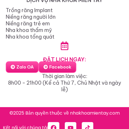
DỊCH VỤ NHA KHOA MIỀN TÂY
Trồng răng Implant
Niềng răng người lớn
Niềng răng trẻ em
Nha khoa thẩm mỹ
Nha khoa tổng quát
ĐẶT LỊCH NGAY:
Zalo OA
Facebook
Thời gian làm việc:
8h00 - 21h00 (Kể cả Thứ 7, Chủ Nhật và ngày
lễ)
©2025 Bản quyền thuộc về nhakhoamientay.com
Kết nối với chúng tôi