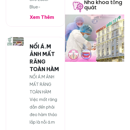
Nha khoa tổng
quát
Blue-
Xem Thêm
NỔI Á.M
ẢNH MẤT
RĂNG
TOÀN HÀM
NỔI Á.M ẢNH
MẤT RĂNG
TOÀN HÀM
Việc mất răng
dẫn đến phải
đeo hàm tháo
lắp là nỗi á.m