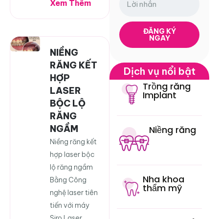
Xem Thêm
ĐĂNG KÝ
NGAY
NIỀNG
RĂNG KẾT
Dịch vụ nổi bật
HỢP
Trồng răng
LASER
Implant
BỘC LỘ
RĂNG
NGẦM
Niềng răng
Niềng răng kết
hợp laser bộc
lộ răng ngầm
Nha khoa
Bằng Công
thẩm mỹ
nghệ laser tiên
tiến với máy
Siro Laser