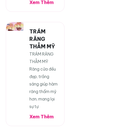
Xem Thêm
TRÁM
RĂNG
THẪM MỸ
TRÁM RĂNG
THẪM MỸ
Răng cửa đều
đẹp, trắng
sáng giúp hàm
răng thẩm mỹ
hơn, mang lại
sự tự
Xem Thêm