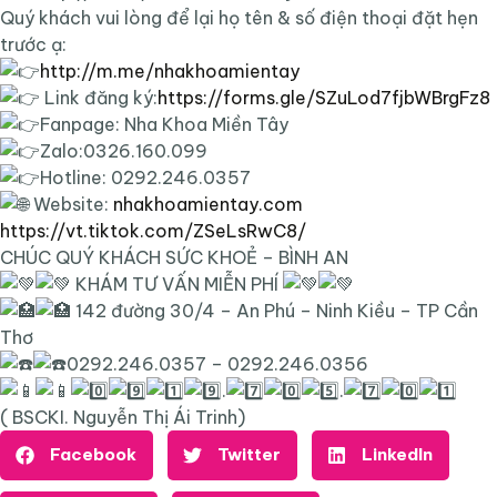
Quý khách vui lòng để lại họ tên & số điện thoại đặt hẹn
trước ạ:
http://m.me/nhakhoamientay
Link đăng ký:
https://forms.gle/SZuLod7fjbWBrgFz8
Fanpage: Nha Khoa Miền Tây
Zalo:0326.160.099
Hotline: 0292.246.0357
Website:
nhakhoamientay.com
https://vt.tiktok.com/ZSeLsRwC8/
CHÚC QUÝ KHÁCH SỨC KHOẺ – BÌNH AN
KHÁM TƯ VẤN MIỄN PHÍ
142 đường 30/4 – An Phú – Ninh Kiều – TP Cần
Thơ
0292.246.0357 – 0292.246.0356
.
.
( BSCKI. Nguyễn Thị Ái Trinh)
Facebook
Twitter
LinkedIn