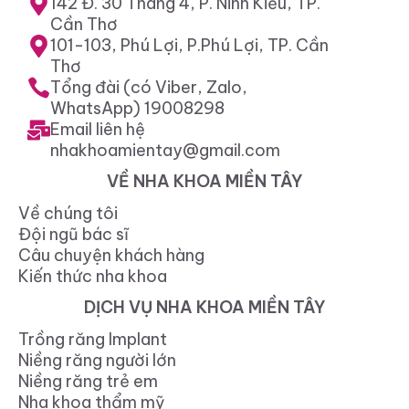
142 Đ. 30 Tháng 4, P. Ninh Kiều, TP.
Cần Thơ
101-103, Phú Lợi, P.Phú Lợi, TP. Cần
Thơ
Tổng đài (có Viber, Zalo,
WhatsApp) 19008298
Email liên hệ
nhakhoamientay@gmail.com
VỀ NHA KHOA MIỀN TÂY
Về chúng tôi
Đội ngũ bác sĩ
Câu chuyện khách hàng
Kiến thức nha khoa
DỊCH VỤ NHA KHOA MIỀN TÂY
Trồng răng Implant
Niềng răng người lớn
Niềng răng trẻ em
Nha khoa thẩm mỹ